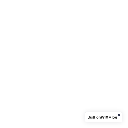
Built on