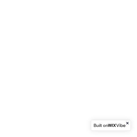
Built on