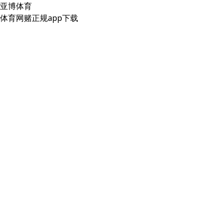
亚博体育
体育网赌正规app下载