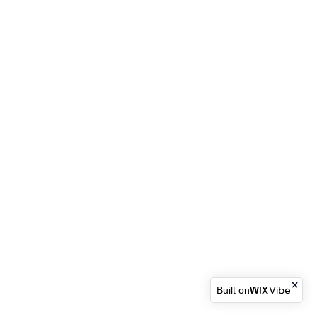
Built on