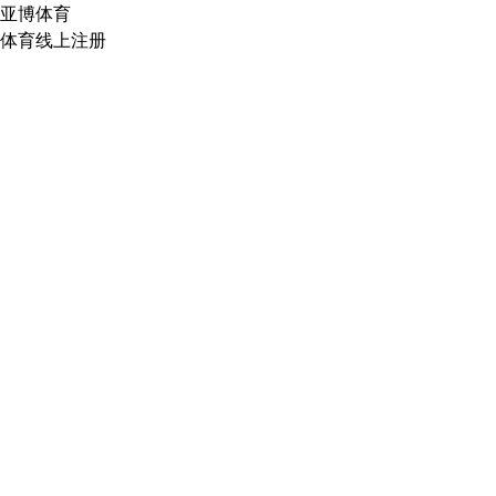
亚博体育
体育线上注册