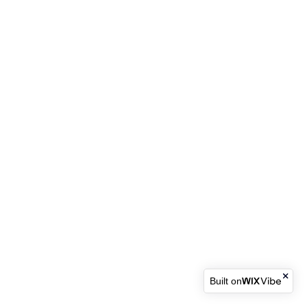
Built on