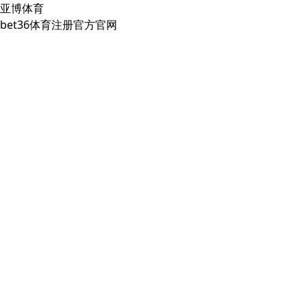
亚博体育
bet36体育注册官方官网