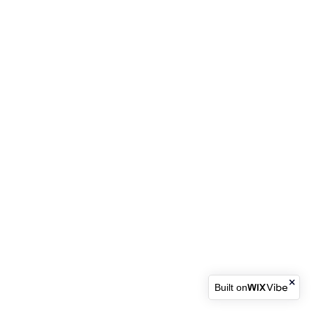
Built on