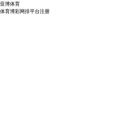
亚博体育
体育博彩网排平台注册