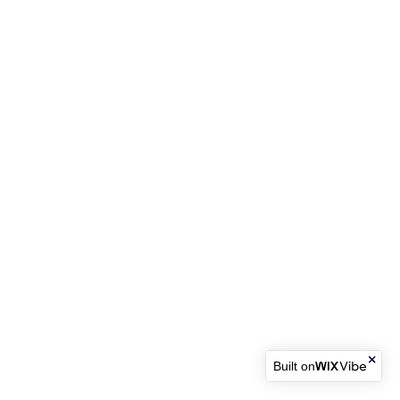
Built on