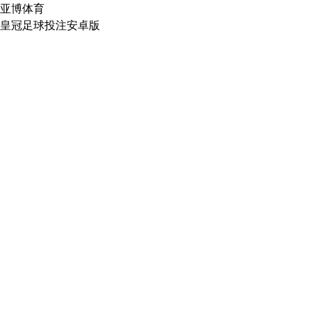
亚博体育
皇冠足球投注安卓版