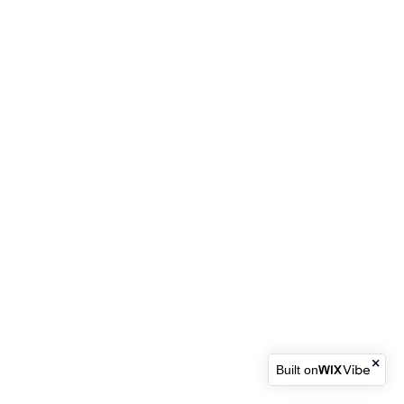
Built on