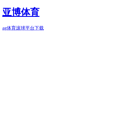
亚博体育
ag体育滚球平台下载