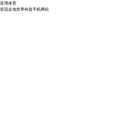
亚博体育
皇冠走地世界杯盘手机网站