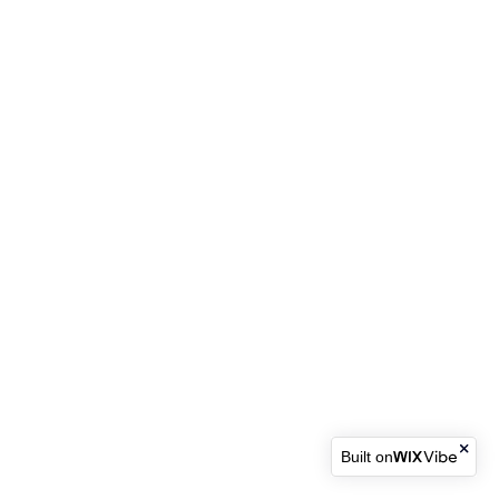
Built on