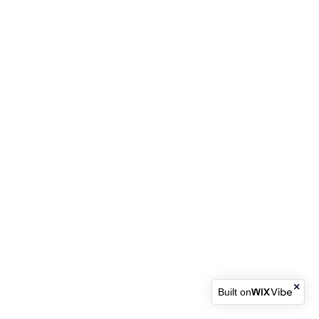
Built on