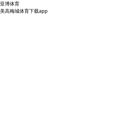
亚博体育
美高梅城体育下载app