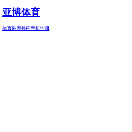
亚博体育
体育彩票外围手机注册