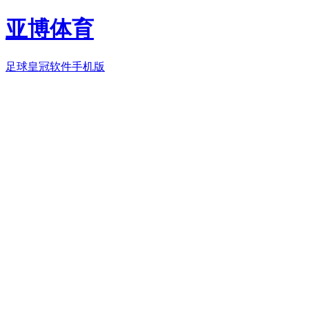
亚博体育
足球皇冠软件手机版