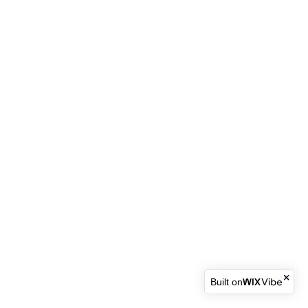
Built on