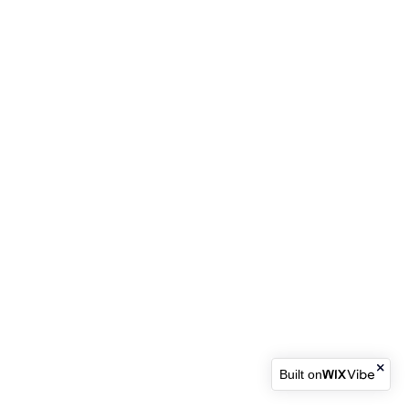
Built on