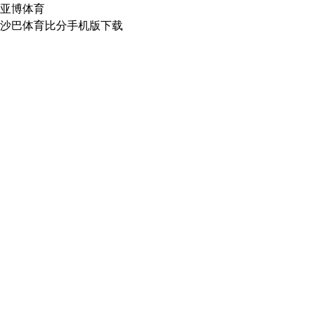
亚博体育
沙巴体育比分手机版下载