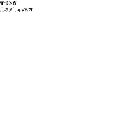
亚博体育
足球澳门app官方