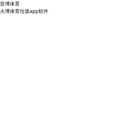
亚博体育
火博体育垃圾app软件