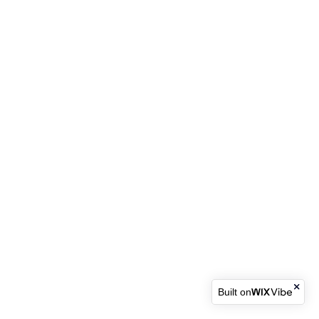
Built on