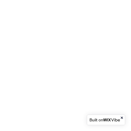
Built on