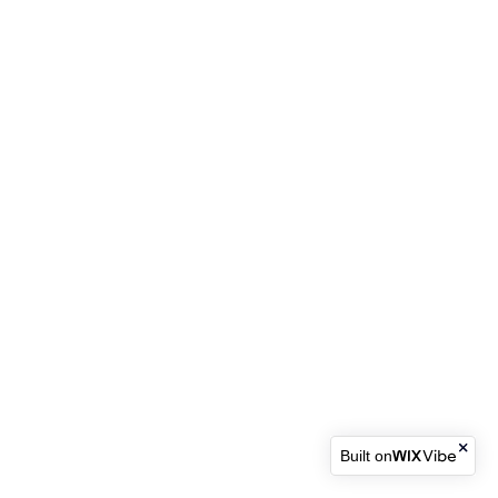
Built on