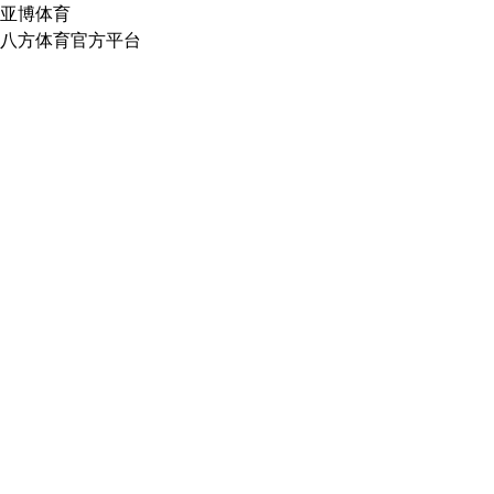
亚博体育
八方体育官方平台