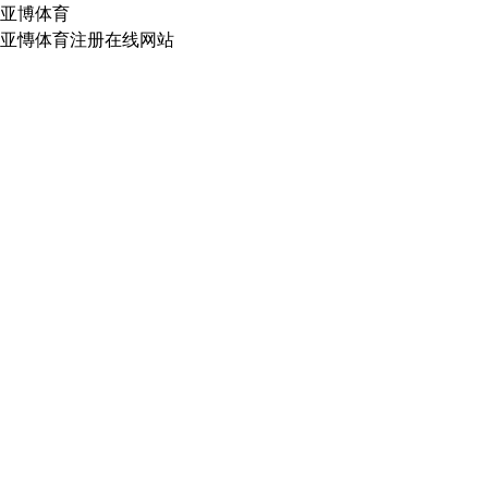
亚博体育
亚慱体育注册在线网站