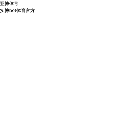
亚博体育
实博bet体育官方