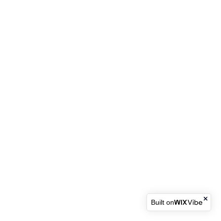
Built on