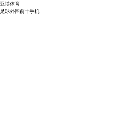
亚博体育
足球外围前十手机