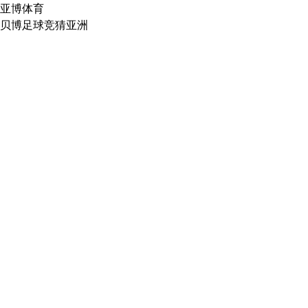
亚博体育
贝博足球竞猜亚洲