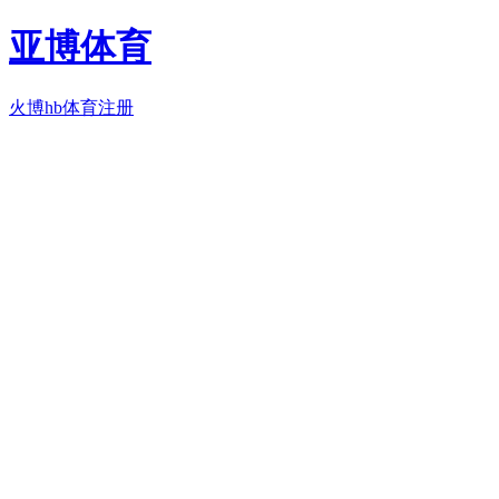
亚博体育
火博hb体育注册