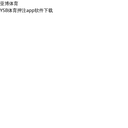
亚博体育
YSB体育押注app软件下载