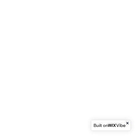
Built on