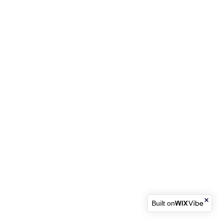
Built on