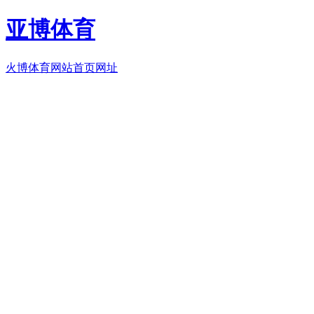
亚博体育
火博体育网站首页网址