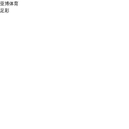
亚博体育
足彩