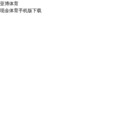
亚博体育
现金体育手机版下载